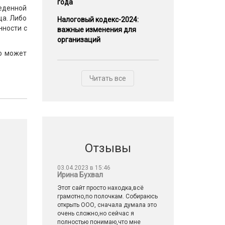
года
веденной
ца. Либо
Налоговый кодекс-2024:
нности с
важные изменения для
организаций
то может
Читать все
Отзывы
03.04.2023 в 15:46
Ирина Бухвал
е
Этот сайт просто находка,всё
грамотно,по полочкам. Собираюсь
открыть ООО, сначала думала это
очень сложно,но сейчас я
полностью понимаю,что мне