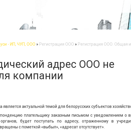
си - ИП, ЧУП, ООО
»
Регистрация ООО
»
Регистрация ООО. Общая 
дический адрес ООО не
для компании
 является актуальной темой для белорусских субъектов хозяйств
спонденцию плательщику заказным письмом с уведомлением о в
 органов, будет поступать по адресу, отраженному в учреди
звращены с пометкой «выбыл», «адресат отсутствует».