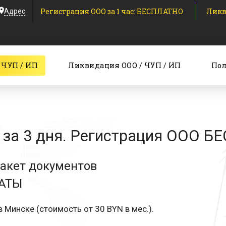
Регистрация ООО за 1 час: БЕСПЛАТНО
Ликв
Адрес
 ЧУП / ИП
Ликвидация ООО / ЧУП / ИП
Пол
за 3 дня. Регистрация ООО Б
пакет документов
ЛАТЫ
 Минске (стоимость от 30 BYN в мес.).