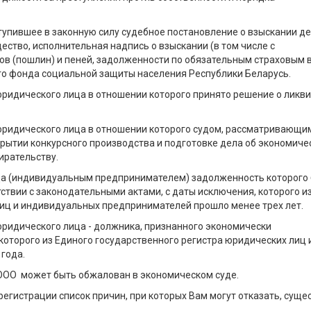
ступившее в законную силу судебное постановление о взыскании 
ество, исполнительная надпись о взыскании (в том числе с
ов (пошлин) и пеней, задолженности по обязательным страховым 
о фонда социальной защиты населения Республики Беларусь.
 юридического лица в отношении которого принято решение о ликв
 юридического лица в отношении которого судом, рассматривающи
рытии конкурсного производства и подготовке дела об экономиче
ирательству.
ица (индивидуальным предпринимателем) задолженность которого
ствии с законодательными актами, с даты исключения, которого и
лиц и индивидуальных предпринимателей прошло менее трех лет.
 юридического лица - должника, признанного экономически
которого из Единого государственного регистра юридических лиц 
года.
ООО может быть обжалован в экономическом суде.
егистрации список причин, при которых Вам могут отказать, суще