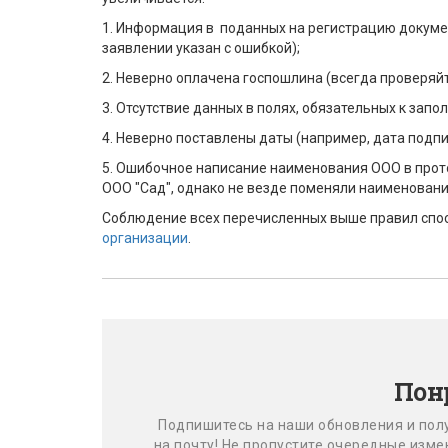
1. Информация в поданных на регистрацию докумен
заявлении указан с ошибкой);
2. Неверно оплачена госпошлина (всегда проверяйт
3. Отсутствие данных в полях, обязательных к запо
4. Неверно поставлены даты (например, дата подп
5. Ошибочное написание наименования ООО в прото
ООО "Сад", однако не везде поменяли наименовани
Соблюдение всех перечисленных выше правил спо
организации
.
Пон
Подпишитесь на наши обновления и пол
на почту! Не пропустите очередные изм