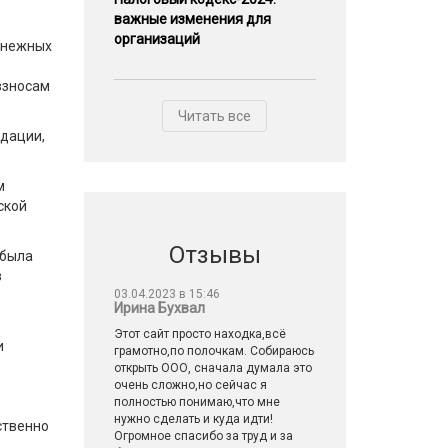
важные изменения для
организаций
денежных
взносам
Читать все
идации,
м
ской
Отзывы
 была
з
03.04.2023 в 15:46
Ирина Бухвал
Этот сайт просто находка,всё
и
грамотно,по полочкам. Собираюсь
открыть ООО, сначала думала это
очень сложно,но сейчас я
полностью понимаю,что мне
нужно сделать и куда идти!
ственно
Огромное спасибо за труд и за