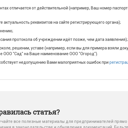
тах отличается от действительной (например, Ваш номер паспорт
е актуальность реквизитов на сайте регистрирующего органа);
лнению;
исания протокола об учреждении идёт позже, чем дата заявления);
коле, решении, уставе (например, если вы для примера взяли до
е ООО "Сад" на Ваше наименование ООО "Огород").
собствует недопущению Вами малоприятных ошибок при
регистра
равилась статья?
учайте все полезные материалы для предпринимателей прямо
енения в законодательстве и обновления документаций. Будьт