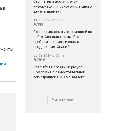
бесплатный доступ к этой
информации! Я сэкономила много
а в
денег и времени.
11.03.2022 в 20:23
Алла
Познакомилась с информацией на
сайте. Скачала формы. Без
проблем зарегистрировала
предприятие. Спасибо.
кументы
02.03.2017 в 00:15
Артем
ции
Спасибо за полезный ресурс.
Помог мне с самостоятельной
регистрацией ООО в г. Минске.
Читать все
е