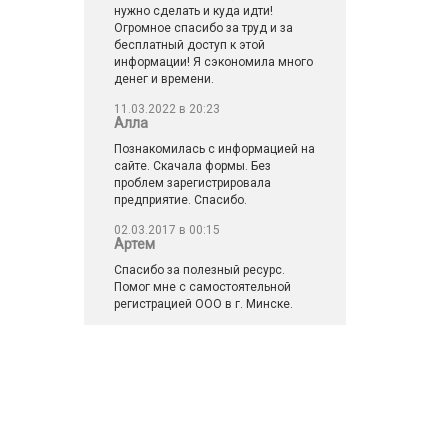
нужно сделать и куда идти!
Огромное спасибо за труд и за
бесплатный доступ к этой
информации! Я сэкономила много
денег и времени.
11.03.2022 в 20:23
Алла
Познакомилась с информацией на
сайте. Скачала формы. Без
проблем зарегистрировала
предприятие. Спасибо.
02.03.2017 в 00:15
Артем
Спасибо за полезный ресурс.
Помог мне с самостоятельной
регистрацией ООО в г. Минске.
Читать все